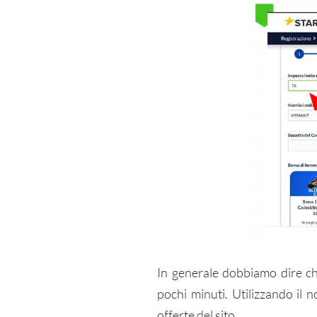
In generale dobbiamo dire c
pochi minuti. Utilizzando il n
offerte del sito.