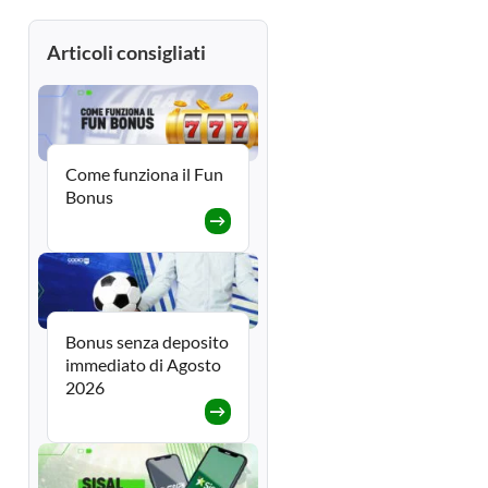
Articoli consigliati
Come funziona il Fun
Bonus
Bonus senza deposito
immediato di Agosto
2026