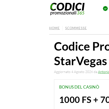
HOME
SCOMMESSE
Codice Pr
StarVegas
Aggiornato
4 Agosto 2026
da
Antoni
BONUS DEL CASINÒ
1000 FS + 7