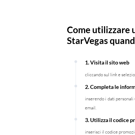
Come utilizzare 
StarVegas quando 
1. Visita il sito web
cliccando sul link e selezio
2. Completa le inform
inserendo i dati personali 
email.
3. Utilizza il codice 
inserisci il codice promo