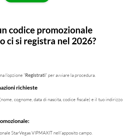
un codice promozionale
ci si registra nel 2026?
na l’opzione “
Registrati
” per avviare la procedura.
azioni richieste
(nome, cognome, data di nascita, codice fiscale) e il tuo indirizzo
promozionale:
zionale StarVegas VIPMAXIT nell’apposito campo.