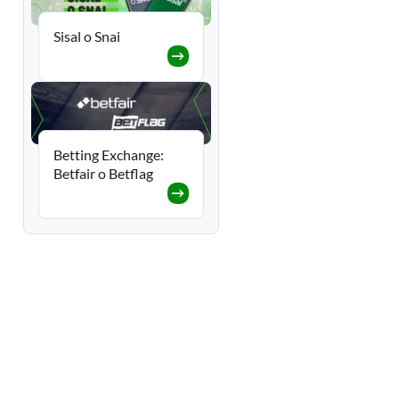
Sisal o Snai
Betting Exchange:
Betfair o Betflag