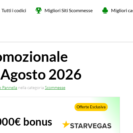
Tutti i codici
Migliori Siti Scommesse
Migliori ca
omozionale
 Agosto 2026
o Pannella
nella categoria
Scommesse
Offerte Esclusiva
000€ bonus