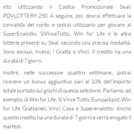
sito utilizzando il Codice Promozionale Sisal:
PDVLOTTERY-250. A seguire, poi, dovrai effettuare la
convalida del conto e potrai utilizzarlo per giocare al
SuperEnalotto, SiVinceTutto, Win for Life e le altre
lotterie presenti su Sisal, secondo una precisa modalità.
Sono esclusi, invece, i Gratta e Vinci. Il credito ha una
durata di 7 giorni.
Inoltre, nelle successive quattro settimane, potrai
ricevere un bonus aggiuntivo pari al 10% dell’importo
totale puntato sui giochi di questa selezione. Parliamo, ad
esempio, di Win for Life, Si Vince Tutto, Eurojackpot, Win
for Life Grattacieli, Vinci Casa e Superenalotto. Anche
questo credito ha una durata di 7 giorni e verrà erogato il
martedì.