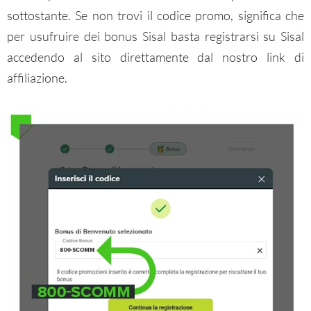
sottostante. Se non trovi il codice promo, significa che
per usufruire dei bonus Sisal basta registrarsi su Sisal
accedendo al sito direttamente dal nostro link di
affiliazione.