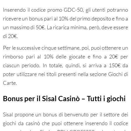
Inserendo il codice promo GDC-50, gli utenti potranno
ricevere un bonus pari al 10% del primo deposito e fino a
un massimo di 50€. La ricarica minima, però, deve essere
di 20€.
Per le successive cinque settimane, poi, puoi ottenere un
rimborso pari al 10% delle giocate e fino a 20€ per
ciascun periodo. In totale, quindi, si arriva a 150€ da
poter utilizzare nei titoli presenti nella sezione Giochi di
Carte.
Bonus per il Sisal Casinò – Tutti i giochi
Sisal propone un bonus di benvenuto per il settore dei
giochi da casinò che puoi ottenere inserendo il codice