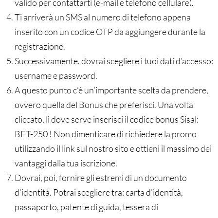
valido per contattarti (e-mail e telefono cellulare).
Ti arriverà un SMS al numero di telefono appena
inserito con un codice OTP da aggiungere durante la
registrazione.
Successivamente, dovrai scegliere i tuoi dati d’accesso:
username e password.
A questo punto c’è un’importante scelta da prendere,
ovvero quella del Bonus che preferisci. Una volta
cliccato, lì dove serve inserisci il codice bonus Sisal:
BET-250 ! Non dimenticare di richiedere la promo
utilizzando il link sul nostro sito e ottieni il massimo dei
vantaggi dalla tua iscrizione.
Dovrai, poi, fornire gli estremi di un documento
d’identità. Potrai scegliere tra: carta d’identità,
passaporto, patente di guida, tessera di