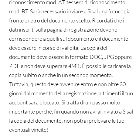
riconoscimento mod. AT, tessera di riconoscimento
mod. BT. Sarà necessario inviare a Sisal una fotocopia
fronte e retro del documento scelto. Ricordati che i
dati inseriti sulla pagina di registrazione devono
corrispondere a quelli sul documento e il documento
deve essere in corso di validità. La copia del
documento deve essere in formato DOC, JPG oppure
PDF e non deve superare 4MB. È possibile caricare la
copia subito o anche in un secondo momento.
Tuttavia, questo deve avvenire entro e non oltre 30
giorni dal momento della registrazione, altrimenti il tuo
account sarà bloccato. Si tratta di un passo molto
importante perché, fin quando non avrai inviato a Sisal
la copia del documento, non potrai prelevare le tue
eventuali vincite!