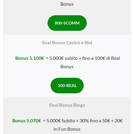
Bonus
800-SCOMM
Sisal Bonus Casinò e Slot
Bonus 5.100€
= 5.000€ subito + fino a 100€ di Real
Bonus
100-REAL
Sisal Bonus Bingo
Bonus 5.070€
= 5.000€ Subito + 30% fino a 50€ + 20€
in Fun Bonus