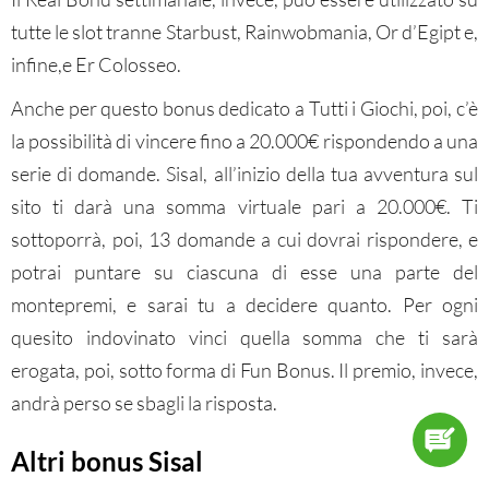
tutte le slot tranne Starbust, Rainwobmania, Or d’Egipt e,
infine,e Er Colosseo.
Anche per questo bonus dedicato a Tutti i Giochi, poi, c’è
la possibilità di vincere fino a 20.000€ rispondendo a una
serie di domande. Sisal, all’inizio della tua avventura sul
sito ti darà una somma virtuale pari a 20.000€. Ti
sottoporrà, poi, 13 domande a cui dovrai rispondere, e
potrai puntare su ciascuna di esse una parte del
montepremi, e sarai tu a decidere quanto. Per ogni
quesito indovinato vinci quella somma che ti sarà
erogata, poi, sotto forma di Fun Bonus. Il premio, invece,
andrà perso se sbagli la risposta.
Altri bonus Sisal