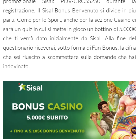
promozionale Sisal: PDV-CROSS250 durante la
registrazione. Il Sisal Bonus Benvenuto si divide in più
parti. Come per lo Sport, anche per la sezione Casino ci
sarà un quiz in cui si mette in gioco un bottino di 5.000€
che ti verrà dato inizialmente da Sisal. Alla fine del
questionario riceverai, sotto forma di Fun Bonus, la cifra
che sei riuscito a scommettere sulle domande che hai
indovinato.