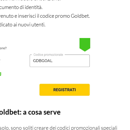
cumento di identità.
venuto e inserisci il codice promo Goldbet.
icato ai nuovi utenti.
oldbet: a cosa serve
olo, sono soliti creare dei codici promozionali speciali