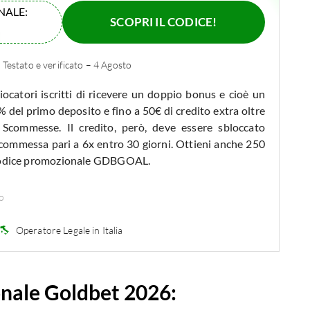
NALE:
SCOPRI IL CODICE!
Testato e verificato – 4 Agosto
ocatori iscritti di ricevere un doppio bonus e cioè un
 del primo deposito e fino a 50€ di credito extra oltre
Scommesse. Il credito, però, deve essere sbloccato
 scommessa pari a 6x entro 30 giorni. Ottieni anche 250
l codice promozionale GDBGOAL.
to
Operatore Legale in Italia
nale Goldbet 2026: