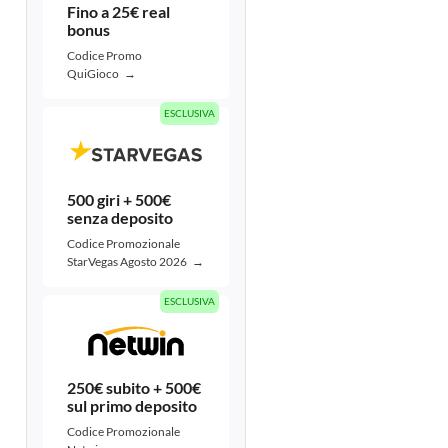
Fino a 25€ real
bonus
Codice Promo
QuiGioco
ESCLUSIVA
500 giri + 500€
senza deposito
Codice Promozionale
StarVegas Agosto 2026
ESCLUSIVA
250€ subito + 500€
sul primo deposito
Codice Promozionale