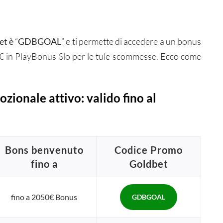
et è
“
GDBGOAL
” e ti permette di accedere a un bonus
0€ in PlayBonus Slo per le tule scommesse. Ecco come
zionale attivo: valido fino al
Bons benvenuto
Codice Promo
fino a
Goldbet
fino a 2050€ Bonus
GDBGOAL