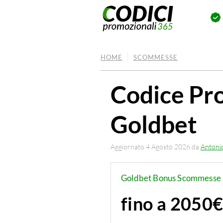
HOME
SCOMMESSE
Codice Pr
Goldbet
Aggiornato
4 Agosto 2026
da
Antoni
Goldbet Bonus Scommesse
fino a 2050