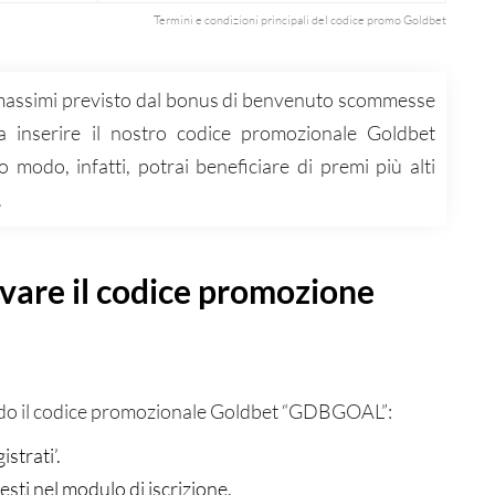
Termini e condizioni principali del codice promo Goldbet
 massimi previsto dal bonus di benvenuto scommesse
 inserire il nostro codice promozionale Goldbet
modo, infatti, potrai beneficiare di premi più alti
.
vare il codice promozione
ando il codice promozionale Goldbet “GDBGOAL”:
istrati’.
iesti nel modulo di iscrizione.