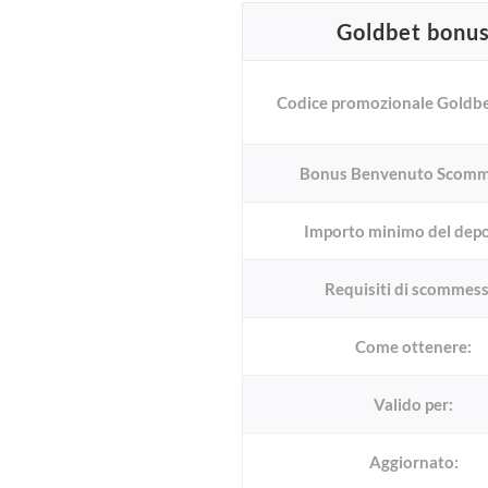
Goldbet bonu
Codice promozionale Goldbet
Bonus Benvenuto Scomm
Importo minimo del depo
Requisiti di scommess
Come ottenere:
Valido per:
Aggiornato: