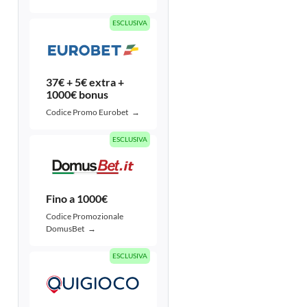
ESCLUSIVA
37€ + 5€ extra +
1000€ bonus
Codice Promo Eurobet
ESCLUSIVA
Fino a 1000€
Codice Promozionale
DomusBet
ESCLUSIVA