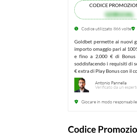
CODICE PROMOZIO
GDBGOAL
Codice utilizzato
866
volte
Goldbet permette ai nuovi gi
importo omaggio pari al 100%
e fino a 2.000 € di Bonus 
soddisfacendo i requisiti di
€ extra di Play Bonus con i
Antonio Pannella
Verificato da un esper
Giocare in modo responsabile
Codice Promozio