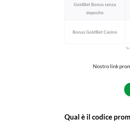
GoldBet Bonus senza
deposito
Bonus GoldBet Casino
Ter
Nostro link pro
Qual è il codice pro