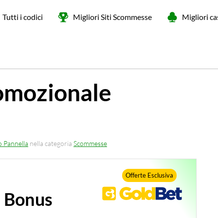
Tutti i codici
Migliori Siti Scommesse
Migliori ca
omozionale
o Pannella
nella categoria
Scommesse
Offerte Esclusiva
€ Bonus