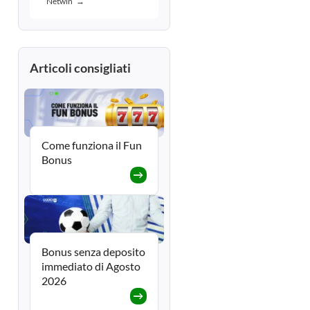
Netwin
Articoli consigliati
Come funziona il Fun
Bonus
Bonus senza deposito
immediato di Agosto
2026