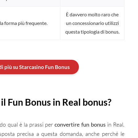
È davvero molto raro che
è la forma più frequente.
un concessionario utilizzi
questa tipologia di bonus.
di più su Starcasino Fun Bonus
il Fun Bonus in Real bonus?
do qual è la prassi per
convertire fun bonus
in Real.
isposta precisa a questa domanda, anche perché le