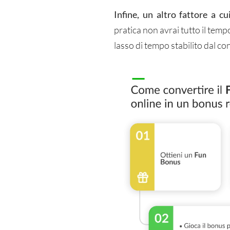
Infine, un altro fattore a c
pratica non avrai tutto il temp
lasso di tempo stabilito dal co