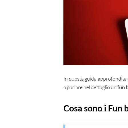
In questa guida approfondita 
a parlare nel dettaglio un
fun 
Cosa sono i Fun 