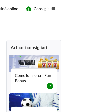
sinò online
Consigli utili
Articoli consigliati
Come funziona il Fun
Bonus