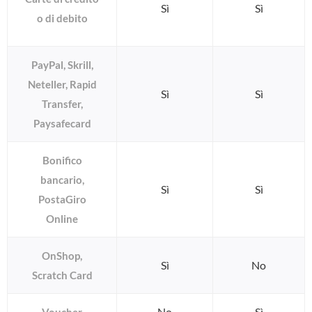
Sì
Sì
o di debito
PayPal, Skrill,
Neteller, Rapid
Sì
Sì
Transfer,
Paysafecard
Bonifico
bancario,
Sì
Sì
PostaGiro
Online
OnShop,
Sì
No
Scratch Card
No
Sì