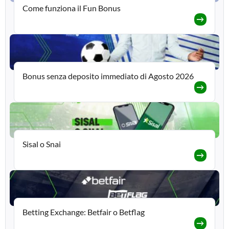
Come funziona il Fun Bonus
Bonus senza deposito immediato di Agosto 2026
Sisal o Snai
Betting Exchange: Betfair o Betflag