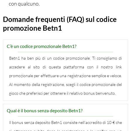
con qualcuno.
Domande frequenti (FAQ) sul codice
promozione Betn1
C’è un codice promozionale Betn1?
Betn1 ha ben più di un codice promozionale. Ti consigliamo di
accedere al sito di questa piattaforma con il nostro link
promozionale per effettuare una registrazione semplice e veloce.
Al momento della registrazione, scegli il codice promozionale del
gioco che preferisci per ottenere il relativo bonus benvenuto.
Qual è il bonus senza deposito Betn1?
Il bonus senza deposito Betn1 consiste nell’accredito di 10 € che