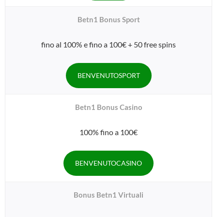
Betn1 Bonus Sport
fino al 100% e fino a 100€ + 50 free spins
BENVENUTOSPORT
Betn1 Bonus Casino
100% fino a 100€
BENVENUTOCASINO
Bonus Betn1 Virtuali