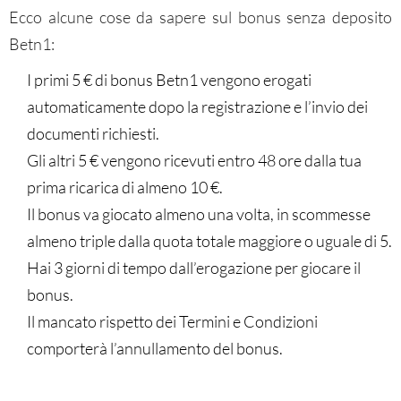
Ecco alcune cose da sapere sul bonus senza deposito
Betn1:
I primi 5 € di bonus Betn1 vengono erogati
automaticamente dopo la registrazione e l’invio dei
documenti richiesti.
Gli altri 5 € vengono ricevuti entro 48 ore dalla tua
prima ricarica di almeno 10 €.
Il bonus va giocato almeno una volta, in scommesse
almeno triple dalla quota totale maggiore o uguale di 5.
Hai 3 giorni di tempo dall’erogazione per giocare il
bonus.
Il mancato rispetto dei Termini e Condizioni
comporterà l’annullamento del bonus.