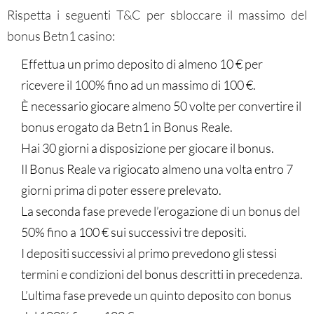
Rispetta i seguenti T&C per sbloccare il massimo del
bonus Betn1 casino:
Effettua un primo deposito di almeno 10 € per
ricevere il 100% fino ad un massimo di 100 €.
È necessario giocare almeno 50 volte per convertire il
bonus erogato da Betn1 in Bonus Reale.
Hai 30 giorni a disposizione per giocare il bonus.
Il Bonus Reale va rigiocato almeno una volta entro 7
giorni prima di poter essere prelevato.
La seconda fase prevede l’erogazione di un bonus del
50% fino a 100 € sui successivi tre depositi.
I depositi successivi al primo prevedono gli stessi
termini e condizioni del bonus descritti in precedenza.
L’ultima fase prevede un quinto deposito con bonus