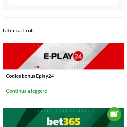
Ultimi articoli
Codice bonus Eplay24
Continua a leggere