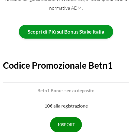
normativa ADM.
Scopri di Più sul Bonus Stake Italia
Codice Promozionale Betn1
Betn1 Bonus senza deposito
10€ alla registrazione
10SPORT