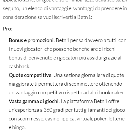
seguito, un elenco di vantaggi e svantaggi da prendere in
considerazione se vuoi iscriverti a Betn1:
Pro:
Bonus e promozioni
. Betn1 pensa davvero a tutti, con
i nuovi giocatori che possono beneficiare di ricchi
bonus di benvenuto e i giocatori più assidui grazie al
cashback.
Quote competitive
. Una sezione giornaliera di quote
maggiorate ti permetterà di scommettere ottenendo
un vantaggio competitivo rispetto ad altri bookmaker.
Vasta gamma di giochi
. La piattaforma Betn1 offre
un’esperienza a 360 gradi per tutti gli amanti del gioco
con scommesse, casino, ippica, virtuali, poker, lotterie
e bingo.