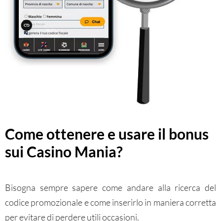
Come ottenere e usare il bonus
sui Casino Mania?
Bisogna sempre sapere come andare alla ricerca del
codice promozionale e come inserirlo in maniera corretta
per evitare di perdere utili occasioni.