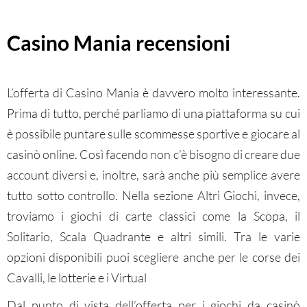
Casino Mania recensioni
L’offerta di Casino Mania è davvero molto interessante.
Prima di tutto, perché parliamo di una piattaforma su cui
è possibile puntare sulle scommesse sportive e giocare al
casinò online. Così facendo non c’è bisogno di creare due
account diversi e, inoltre, sarà anche più semplice avere
tutto sotto controllo. Nella sezione Altri Giochi, invece,
troviamo i giochi di carte classici come la Scopa, il
Solitario, Scala Quadrante e altri simili. Tra le varie
opzioni disponibili puoi scegliere anche per le corse dei
Cavalli, le lotterie e i Virtual
Dal punto di vista dell’offerta per i giochi da casinò