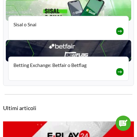
Sisal o Snai
Betting Exchange: Betfair o Betflag
Ultimi articoli