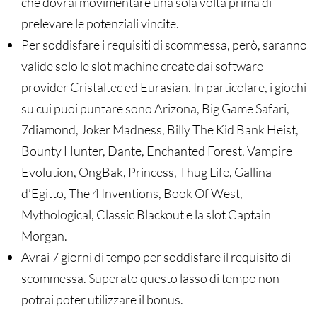
che dovrai movimentare una sola volta prima di
prelevare le potenziali vincite.
Per soddisfare i requisiti di scommessa, però, saranno
valide solo le slot machine create dai software
provider Cristaltec ed Eurasian. In particolare, i giochi
su cui puoi puntare sono Arizona, Big Game Safari,
7diamond, Joker Madness, Billy The Kid Bank Heist,
Bounty Hunter, Dante, Enchanted Forest, Vampire
Evolution, OngBak, Princess, Thug Life, Gallina
d’Egitto, The 4 Inventions, Book Of West,
Mythological, Classic Blackout e la slot Captain
Morgan.
Avrai 7 giorni di tempo per soddisfare il requisito di
scommessa. Superato questo lasso di tempo non
potrai poter utilizzare il bonus.