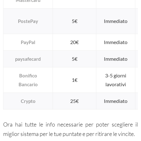
Mastercard
5€
Immediato
PostePay
20€
Immediato
PayPal
5€
Immediato
paysafecard
3-5 giorni
Bonifico
1€
lavorativi
Bancario
25€
Immediato
Crypto
Ora hai tutte le info necessarie per poter scegliere il
miglior sistema per le tue puntate e per ritirare le vincite.