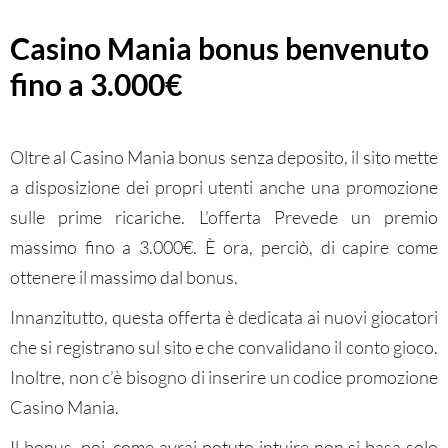
Casino Mania bonus benvenuto
fino a 3.000€
Oltre al Casino Mania bonus senza deposito, il sito mette
a disposizione dei propri utenti anche una promozione
sulle prime ricariche. L’offerta Prevede un premio
massimo fino a 3.000€. È ora, perciò, di capire come
ottenere il massimo dal bonus.
Innanzitutto, questa offerta è dedicata ai nuovi giocatori
che si registrano sul sito e che convalidano il conto gioco.
Inoltre, non c’è bisogno di inserire un codice promozione
Casino Mania.
Il bonus, poi, come avrai potuto intuire non si basa solo