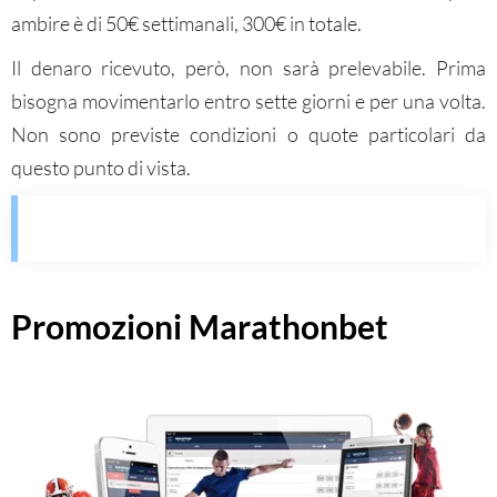
ambire è di 50€ settimanali, 300€ in totale.
Il denaro ricevuto, però, non sarà prelevabile. Prima
bisogna movimentarlo entro sette giorni e per una volta.
Non sono previste condizioni o quote particolari da
questo punto di vista.
Promozioni Marathonbet