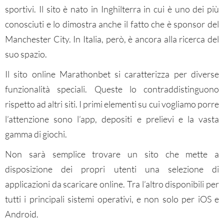
sportivi. Il sito è nato in Inghilterra in cui è uno dei più
conosciuti e lo dimostra anche il fatto che è sponsor del
Manchester City. In Italia, però, è ancora alla ricerca del
suo spazio.
Il sito online Marathonbet si caratterizza per diverse
funzionalità speciali. Queste lo contraddistinguono
rispetto ad altri siti. I primi elementi su cui vogliamo porre
l’attenzione sono l’app, depositi e prelievi e la vasta
gamma di giochi.
Non sarà semplice trovare un sito che mette a
disposizione dei propri utenti una selezione di
applicazioni da scaricare online. Tra l’altro disponibili per
tutti i principali sistemi operativi, e non solo per iOS e
Android.