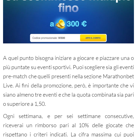
A quel punto bisogna iniziare a giocare e piazzare una o
più puntate su eventi sportivi. Puoi scegliere sia gli eventi
pre-match che quelli presenti nella sezione Marathonbet
Live. Ai fini della promozione, però, è importante che vi
siano almeno tre eventi e che la quota combinata sia pari
o superiore a 1,50.
Ogni settimana, e per sei settimane consecutive,
riceverai un rimborso pari al 10% delle giocate che
rispettano i criteri indicati. La cifra massima cui puoi