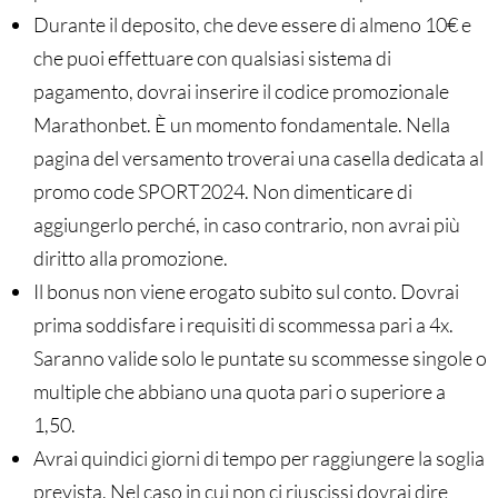
Durante il deposito, che deve essere di almeno 10€ e
che puoi effettuare con qualsiasi sistema di
pagamento, dovrai inserire il codice promozionale
Marathonbet. È un momento fondamentale. Nella
pagina del versamento troverai una casella dedicata al
promo code SPORT2024. Non dimenticare di
aggiungerlo perché, in caso contrario, non avrai più
diritto alla promozione.
Il bonus non viene erogato subito sul conto. Dovrai
prima soddisfare i requisiti di scommessa pari a 4x.
Saranno valide solo le puntate su scommesse singole o
multiple che abbiano una quota pari o superiore a
1,50.
Avrai quindici giorni di tempo per raggiungere la soglia
prevista. Nel caso in cui non ci riuscissi dovrai dire