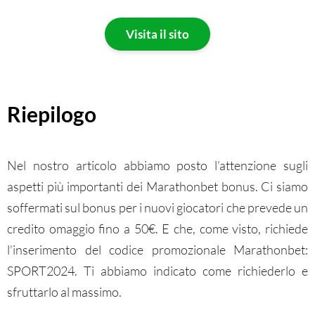
Visita il sito
Riepilogo
Nel nostro articolo abbiamo posto l’attenzione sugli
aspetti più importanti dei Marathonbet bonus. Ci siamo
soffermati sul bonus per i nuovi giocatori che prevede un
credito omaggio fino a 50€. E che, come visto, richiede
l’inserimento del codice promozionale Marathonbet:
SPORT2024. Ti abbiamo indicato come richiederlo e
sfruttarlo al massimo.