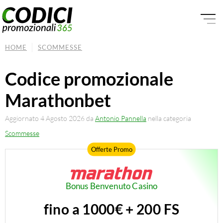
Me
HOME
SCOMMESSE
Codice promozionale
Marathonbet
Aggiornato
4 Agosto 2026
da
Antonio Pannella
nella categoria
Scommesse
Offerte Promo
Bonus Benvenuto Casino
fino a 1000€ + 200 FS