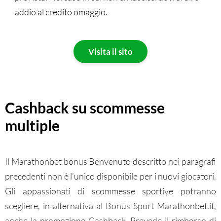
addio al credito omaggio.
Visita il sito
Cashback su scommesse
multiple
Il Marathonbet bonus Benvenuto descritto nei paragrafi
precedenti non è l’unico disponibile per i nuovi giocatori.
Gli appassionati di scommesse sportive potranno
scegliere, in alternativa al Bonus Sport Marathonbet.it,
anche la promozione Cashback. Prevede il rimborso di