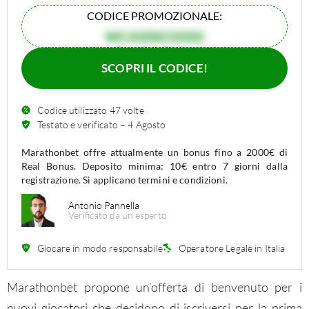
CODICE PROMOZIONALE:
WCASINO2000
SCOPRI IL CODICE!
Codice utilizzato
47
volte
Testato e verificato – 4 Agosto
Marathonbet offre attualmente un bonus fino a 2000€ di
Real Bonus. Deposito minima: 10€ entro 7 giorni dalla
registrazione. Si applicano termini e condizioni.
Antonio Pannella
Verificato da un esperto
Giocare in modo responsabile
Operatore Legale in Italia
Marathonbet propone un’offerta di benvenuto per i
nuovi giocatori che decidono di iscriversi per la prima