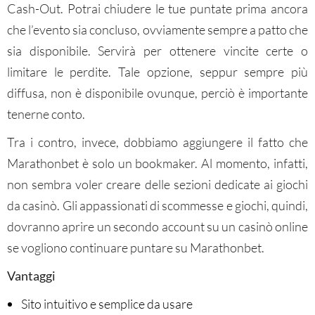
Cash-Out. Potrai chiudere le tue puntate prima ancora
che l’evento sia concluso, ovviamente sempre a patto che
sia disponibile. Servirà per ottenere vincite certe o
limitare le perdite. Tale opzione, seppur sempre più
diffusa, non è disponibile ovunque, perciò è importante
tenerne conto.
Tra i contro, invece, dobbiamo aggiungere il fatto che
Marathonbet è solo un bookmaker. Al momento, infatti,
non sembra voler creare delle sezioni dedicate ai giochi
da casinò. Gli appassionati di scommesse e giochi, quindi,
dovranno aprire un secondo account su un casinò online
se vogliono continuare puntare su Marathonbet.
Vantaggi
Sito intuitivo e semplice da usare