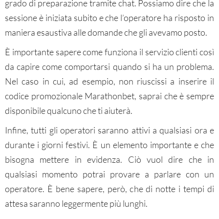
grado di preparazione tramite chat. Possiamo dire che la
sessione è iniziata subito e che l’operatore ha risposto in
maniera esaustiva alle domande che gli avevamo posto.
È importante sapere come funziona il servizio clienti così
da capire come comportarsi quando si ha un problema.
Nel caso in cui, ad esempio, non riuscissi a inserire il
codice promozionale Marathonbet, saprai che è sempre
disponibile qualcuno che ti aiuterà.
Infine, tutti gli operatori saranno attivi a qualsiasi ora e
durante i giorni festivi. È un elemento importante e che
bisogna mettere in evidenza. Ciò vuol dire che in
qualsiasi momento potrai provare a parlare con un
operatore. È bene sapere, però, che di notte i tempi di
attesa saranno leggermente più lunghi.