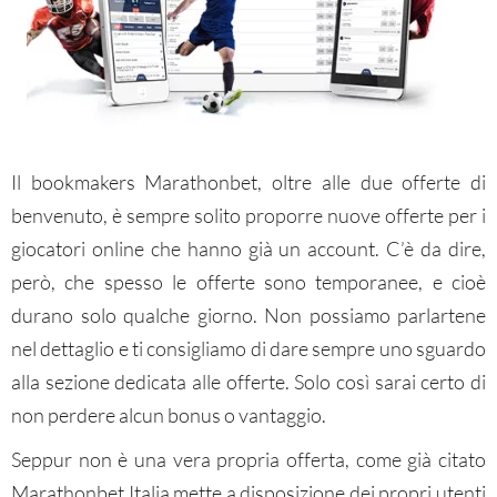
Il bookmakers Marathonbet, oltre alle due offerte di
benvenuto, è sempre solito proporre nuove offerte per i
giocatori online che hanno già un account. C’è da dire,
però, che spesso le offerte sono temporanee, e cioè
durano solo qualche giorno. Non possiamo parlartene
nel dettaglio e ti consigliamo di dare sempre uno sguardo
alla sezione dedicata alle offerte. Solo così sarai certo di
non perdere alcun bonus o vantaggio.
Seppur non è una vera propria offerta, come già citato
Marathonbet Italia mette a disposizione dei propri utenti