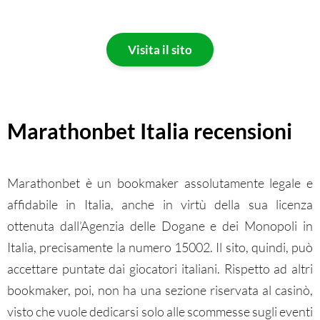
Visita il sito
Marathonbet Italia recensioni
Marathonbet è un bookmaker assolutamente legale e
affidabile in Italia, anche in virtù della sua licenza
ottenuta dall’Agenzia delle Dogane e dei Monopoli in
Italia, precisamente la numero 15002. Il sito, quindi, può
accettare puntate dai giocatori italiani. Rispetto ad altri
bookmaker, poi, non ha una sezione riservata al casinò,
visto che vuole dedicarsi solo alle scommesse sugli eventi