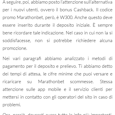
A seguire, poi, abbiamo posto l’attenzione sull’alternativa
per i nuovi utenti, ovvero il bonus Cashback. Il codice
promo Marathonbet, però, è W300. Anche questo deve
essere inserito durante il deposito iniziale. È sempre
bene ricordare tale indicazione. Nel caso in cui non la si
soddisfacesse, non si potrebbe richiedere alcuna
promozione.
Nei vari paragrafi abbiamo analizzato i metodi di
pagamento per il deposito e prelievo. Ti abbiamo detto
dei tempi di attesa, le cifre minime che puoi versare e
ricaricare su Marathonbet scommesse. Stessa
attenzione sulle app mobile e il servizio clienti per
mettersi in contatto con gli operatori del sito in caso di
problemi.
Ora, perciò, dovresti avere tutte le info più importanti.