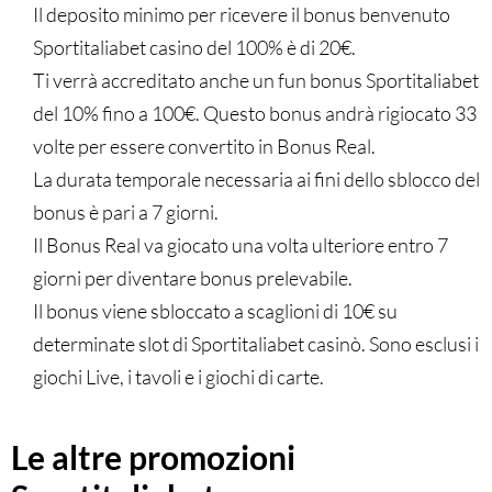
Il deposito minimo per ricevere il bonus benvenuto
Sportitaliabet casino del 100% è di 20€.
Ti verrà accreditato anche un fun bonus Sportitaliabet
del 10% fino a 100€. Questo bonus andrà rigiocato 33
volte per essere convertito in Bonus Real.
La durata temporale necessaria ai fini dello sblocco del
bonus è pari a 7 giorni.
Il Bonus Real va giocato una volta ulteriore entro 7
giorni per diventare bonus prelevabile.
Il bonus viene sbloccato a scaglioni di 10€ su
determinate slot di Sportitaliabet casinò. Sono esclusi i
giochi Live, i tavoli e i giochi di carte.
Le altre promozioni