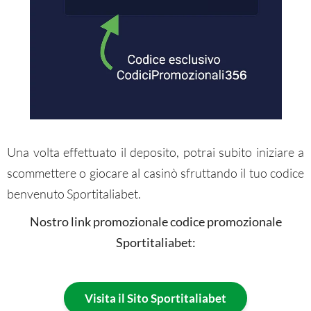
Una volta effettuato il deposito, potrai subito iniziare a
scommettere o giocare al casinò sfruttando il tuo codice
benvenuto Sportitaliabet.
Nostro link promozionale
codice promozionale
Sportitaliabet:
Visita il Sito Sportitaliabet