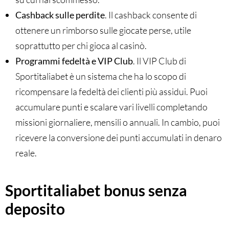
Cashback sulle perdite
. Il cashback consente di
ottenere un rimborso sulle giocate perse, utile
soprattutto per chi gioca al casinò.
Programmi fedeltà e VIP Club
. Il VIP Club di
Sportitaliabet è un sistema che ha lo scopo di
ricompensare la fedeltà dei clienti più assidui. Puoi
accumulare punti e scalare vari livelli completando
missioni giornaliere, mensili o annuali. In cambio, puoi
ricevere la conversione dei punti accumulati in denaro
reale.
Sportitaliabet bonus senza
deposito