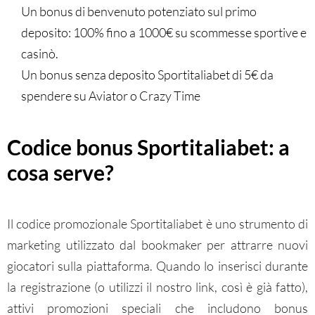
Un bonus di benvenuto potenziato sul primo
deposito: 100% fino a 1000€ su scommesse sportive e
casinò.
Un bonus senza deposito Sportitaliabet di 5€ da
spendere su Aviator o Crazy Time
Codice bonus Sportitaliabet: a
cosa serve?
Il codice promozionale Sportitaliabet è uno strumento di
marketing utilizzato dal bookmaker per attrarre nuovi
giocatori sulla piattaforma. Quando lo inserisci durante
la registrazione (o utilizzi il nostro link, così è già fatto),
attivi promozioni speciali che includono bonus