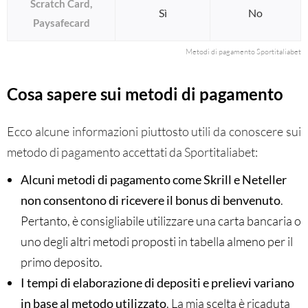
Scratch Card,
Sì
No
Paysafecard
Metodi di pagamento Sportitaliabet
Cosa sapere sui metodi di pagamento
Ecco alcune informazioni piuttosto utili da conoscere sui
metodo di pagamento accettati da Sportitaliabet:
Alcuni metodi di pagamento come Skrill e Neteller
non consentono di ricevere il bonus di benvenuto
.
Pertanto, è consigliabile utilizzare una carta bancaria o
uno degli altri metodi proposti in tabella almeno per il
primo deposito.
I tempi di elaborazione di depositi e prelievi variano
in base al metodo utilizzato
. La mia scelta è ricaduta