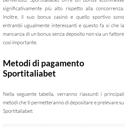
significativamente più alto rispetto alla concorrenza.
Inoltre, il suo bonus casinò e quello sportivo sono
entrambi ugualmente interessanti e questo fa sì che la
mancanza di un bonus senza deposito non sia un fattore
così importante.
Metodi di pagamento
Sportitaliabet
Nella seguente tabella, verranno riassunti i principali
metodi che ti permetteranno di depositare e prelevare su
Sportitaliabet: