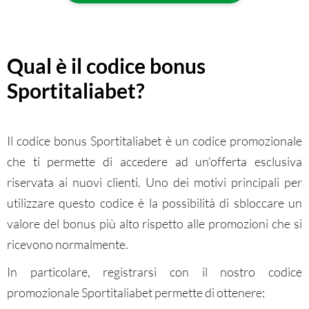
Qual è il codice bonus
Sportitaliabet?
Il codice bonus Sportitaliabet è un codice promozionale
che ti permette di accedere ad un’offerta esclusiva
riservata ai nuovi clienti. Uno dei motivi principali per
utilizzare questo codice è la possibilità di sbloccare un
valore del bonus più alto rispetto alle promozioni che si
ricevono normalmente.
In particolare, registrarsi con il nostro codice
promozionale Sportitaliabet permette di ottenere: