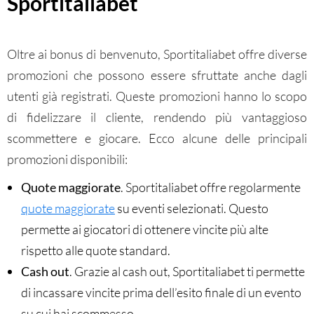
Sportitaliabet
Oltre ai bonus di benvenuto, Sportitaliabet offre diverse
promozioni che possono essere sfruttate anche dagli
utenti già registrati. Queste promozioni hanno lo scopo
di fidelizzare il cliente, rendendo più vantaggioso
scommettere e giocare. Ecco alcune delle principali
promozioni disponibili:
Quote maggiorate
. Sportitaliabet offre regolarmente
quote maggiorate
su eventi selezionati. Questo
permette ai giocatori di ottenere vincite più alte
rispetto alle quote standard.
Cash out
. Grazie al cash out, Sportitaliabet ti permette
di incassare vincite prima dell’esito finale di un evento
su cui hai scommesso.