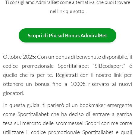
Ti consigliamo AdmiralBet come alternativa, che puoi trovare
nel link qui sotto.
Scopri di Più sul Bonus AdmiralBet
Ottobre 2025: Con un bonus di benvenuto disponibile, il
codice promozionale Sportitaliabet “SIBcodsport” è
quello che fa per te. Registrati con il nostro link per
ottenere un bonus fino a 1000€ riservato ai nuovi
giocatori.
In questa guida, ti parlerò di un bookmaker emergente
come Sportitaliabet che ha deciso di entrare a gamba
tesa sul mercato delle scommesse! Scopri con me come
utilizzare il codice promozionale Sportitaliabet e quali